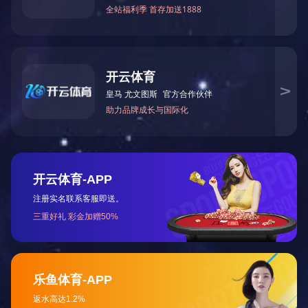
育」
|
KY开元
官网
|