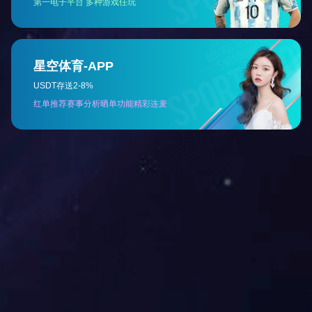
版在线
登入
|
玩球通