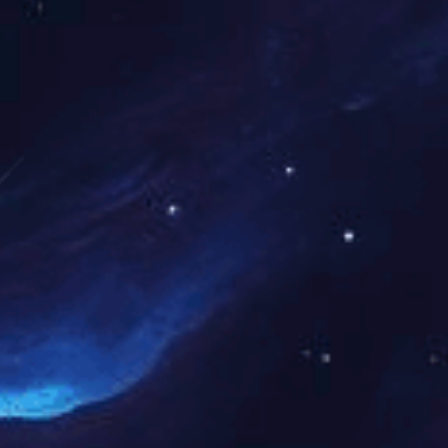
友情
更多
>>
中国教育部
链接
清华大学出版社
电话：0713-8835186 8
2025年11
务副主席、传
的专题辅导报