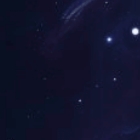
优
更
秀
多
>>
学子
2018届余榕
2023届夏铖龙