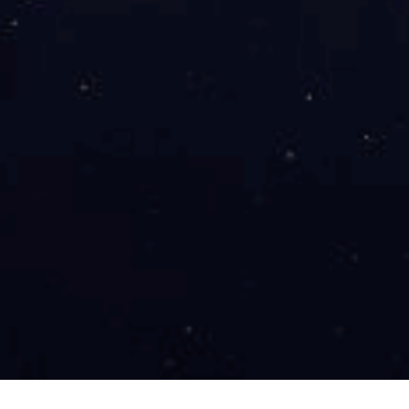
电话：0713-8835186 8833968
邮编：
米兰网页版
|
「B体育」
|
KY开元官网
|
中国·开云
|
开云网页版