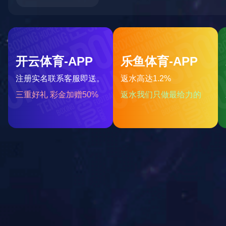
星空（中
星空官方
国）
网页版
教学工作
学院
新闻
院...
我院李翠老师斩获全国高校电工电.
6月18日，校党委常委、纪委书记、监察专员胡娟莅临物理与电信学院，调研督导全面从严治党和立德树人...